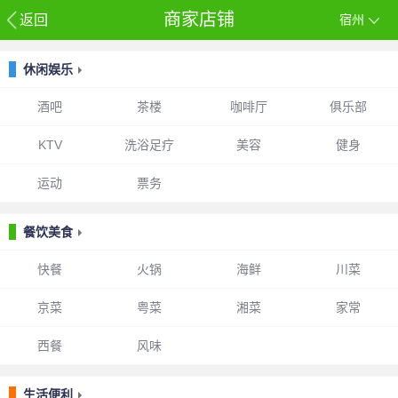
商家店铺
返回
宿州
休闲娱乐
酒吧
茶楼
咖啡厅
俱乐部
KTV
洗浴足疗
美容
健身
运动
票务
餐饮美食
快餐
火锅
海鲜
川菜
京菜
粤菜
湘菜
家常
西餐
风味
生活便利