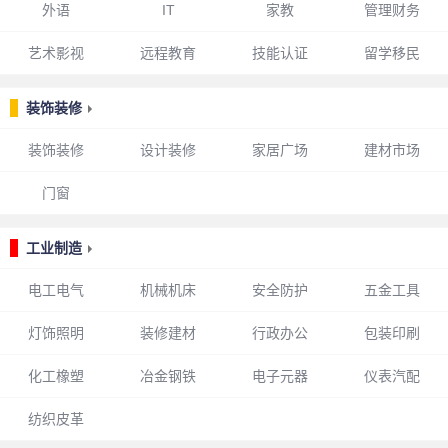
外语
IT
家教
管理财务
艺术影视
远程教育
技能认证
留学移民
装饰装修
装饰装修
设计装修
家居广场
建材市场
门窗
工业制造
电工电气
机械机床
安全防护
五金工具
灯饰照明
装修建材
行政办公
包装印刷
化工橡塑
冶金钢铁
电子元器
仪表汽配
纺织皮革